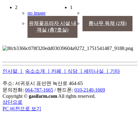
2
1
no image
유채꽃프라자 시설 내
통나무 독채 (2채)
객실 (총7호실)
인사말 ㅣ
숙소소개 ㅣ
카페 ㅣ
식당 ㅣ
세미나실 ㅣ
기타
주소: 서귀포시 표선면 녹산로 464-65
문의전화:
064-787-1665
/ 핸드폰:
010-2140-1669
Copyright ©
gasifarm.com
All rights reserved.
상단으로
PC 버전으로 보기