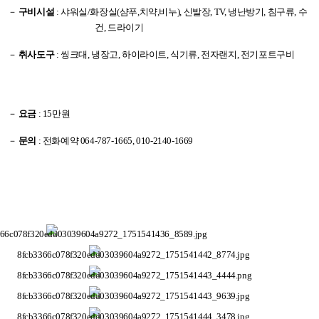
－
구비시설
:
샤워실
/
화장실
(
샴푸
,
치약
,
비누
),
신발장
, TV,
냉난방기
,
침구류
,
수
건
,
드라이기
－ ​
취사도구
: 씽크대,
냉장고
, 하이라이트,
식기류
, 전자랜지,
전기포트구비
－
요금
: 15
만원
－
문의
:
전화예약
064-787-1665, 010-2140-1669