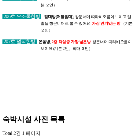
본 ２인）
206호 오소록한방
-
침대방(더블침대
), 창문너머 따라비오름이 보이고 일
출을 창문너머로 볼 수 있어요
가장 인기있는 방
（기본
２인）
207호 널직한방
-
온돌방
,
2층 객실중 가장 넓은방
창문너머 따라비오름이
보여요 (기본
2인、최대 ３인）
숙박시설 사진
목록
Total 2건
1 페이지