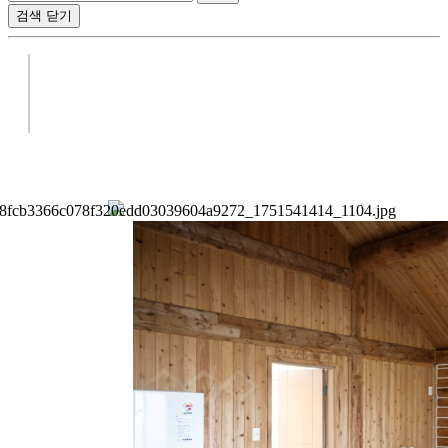
검색
닫기
유채꽃프라자에는
통나무 독채 2채와 일반객실 7호실이 마련되어 있습니
다.