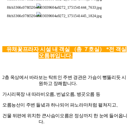
유채꽃프라자 시설 내
객실 （총 ７호실）
*전 객실
오름뷰입니다.
2
층 옥상에서 바라보는 탁트인 주변 경관은 가슴이 뻥뚫리듯 시
원하고 장쾌합니다
.
가시리목장
내 따라비오름
,
번널오름
,
병곳오름 등
오름능선이 주변 들녘과 하나되어 파노라마처럼 펼쳐
지고、
건물 뒤편에 위치한 큰사슴이오름은 정상까지
한 눈에 들어옵니
다
.