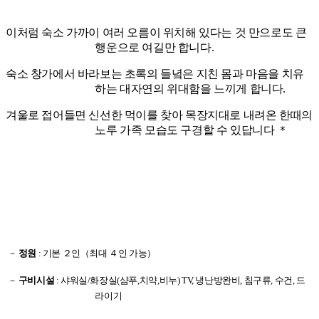
이처럼 숙소 가까이 여러 오름이 위치해 있다는 것 만으로도 큰
행운으로 여길만 합니다
.
숙소 창가에서 바라보는 초록의 들녘은 지친 몸과 마음을 치유
하는 대자연의 위대함을 느끼게
합니다
.
겨울로 접어들면 신선한 먹이를 찾아 목장지대로 내려온 한때의
노루 가족 모습도 구
경할 수 있답니다 ＊
－
정원
: 기본 ２인（최대 ４인 가능）
－
구비시설
:
샤워실
/
화장실
(
샴푸
,
치약
,
비누
)
TV,
냉난방완비
,
침구류
,
수건
,
드
라이기