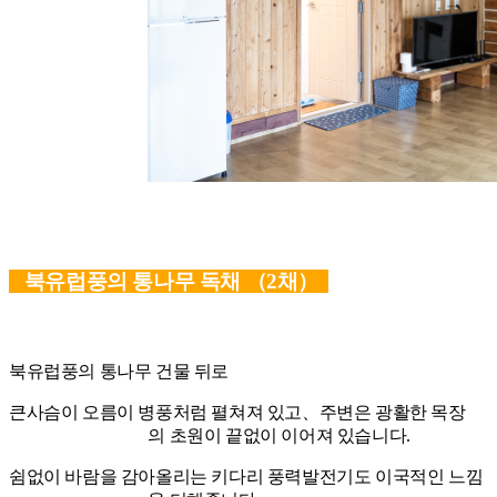
북유럽풍의 통나무 독채 （
2채）
북유럽풍의 통나무 건물 뒤로
큰사슴이 오름이 병풍처럼 펼쳐져 있고、주변은 광활한 목장
의
초원이 끝없이 이어져
있습니다
.
쉼없이 바람을 감아올리는 키다리 풍력발전기도 이국적인 느
낌