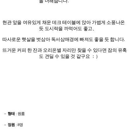
을 더해줍니다
.
현관 앞을 여유있게 채운 데크 테이블에 앉아 가볍게 소풍나온
듯 도시락을 까먹어도 좋고、
따사로운 햇살을 벗삼아
독서삼매경에 빠져도 좋을 듯 합니다
.
뜨거운 커피 한 잔과 오리온별
자리만 찾을 수 있다면 잠의 유혹
도
견딜 수 있을 것 같구요 ：）
－
형태
:
원룸
－
정원
: 8
명