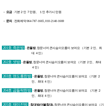
－
요금
: 기본２인 ７만원、 １인 추가시 만원
－
문의
:
전화예약
064-787-1665, 010-2140-1669
201
호 족은방
-
온돌방
, 창문너머 큰사슴이오름이 보여요 （기본 ２인、최
대 ４인）
202호 셋방
-
온돌방
, 창문너머 큰사슴이오름이 보여요
（기본 ２인、최대
４인）
203호 맨도롱한방
-
온돌방
, 창문너머 큰사슴이오름이 보여요
（기본 ２
인、최대 ４인）
204호 곱들락한방
-
온돌방
, 창문너머 큰사슴이오름이 보여요
（기본 ２
인、최대 ４인）
205호 재미진방
-
침대방(더블침대)
, 창문너머 큰사슴이오름이 보여요
（기